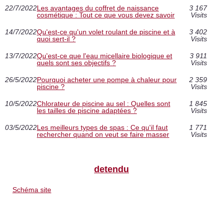
22/7/2022
Les avantages du coffret de naissance
3 167
cosmétique : Tout ce que vous devez savoir
Visits
14/7/2022
Qu'est-ce qu'un volet roulant de piscine et à
3 402
quoi sert-il ?
Visits
13/7/2022
Qu'est-ce que l'eau micellaire biologique et
3 911
quels sont ses objectifs ?
Visits
26/5/2022
Pourquoi acheter une pompe à chaleur pour
2 359
piscine ?
Visits
10/5/2022
Chlorateur de piscine au sel : Quelles sont
1 845
les tailles de piscine adaptées ?
Visits
03/5/2022
Les meilleurs types de spas : Ce qu'il faut
1 771
rechercher quand on veut se faire masser
Visits
detendu
Schéma site