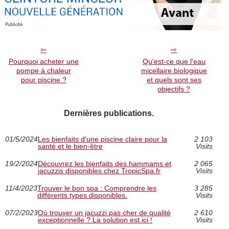
Pourquoi acheter une
Qu'est-ce que l'eau
pompe à chaleur
micellaire biologique
pour piscine ?
et quels sont ses
objectifs ?
Dernières publications.
01/5/2024
Les bienfaits d'une piscine claire pour la
2 103
santé et le bien-être
Visits
19/2/2024
Découvrez les bienfaits des hammams et
2 065
jacuzzis disponibles chez TropicSpa.fr
Visits
11/4/2023
Trouver le bon spa : Comprendre les
3 285
différents types disponibles.
Visits
07/2/2023
Où trouver un jacuzzi pas cher de qualité
2 610
exceptionnelle ? La solution est ici !
Visits