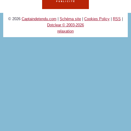
© 2026
Captaindetendu.com
|
Schéma site
|
Cookies Policy
|
RSS
|
Dotclear © 2003-2026
relaxation