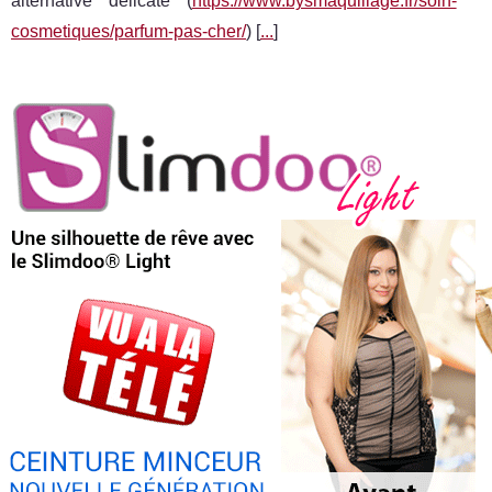
alternative délicate (
https://www.bysmaquillage.fr/soin-
cosmetiques/parfum-pas-cher/
) [
...
]