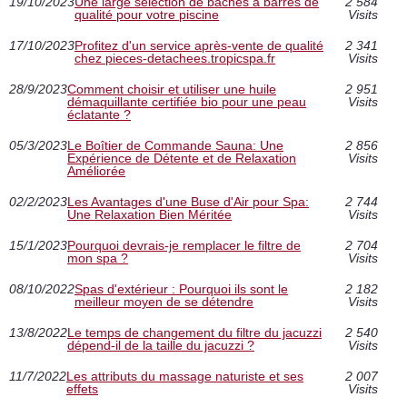
19/10/2023
Une large sélection de bâches à barres de
2 584
qualité pour votre piscine
Visits
17/10/2023
Profitez d'un service après-vente de qualité
2 341
chez pieces-detachees.tropicspa.fr
Visits
28/9/2023
Comment choisir et utiliser une huile
2 951
démaquillante certifiée bio pour une peau
Visits
éclatante ?
05/3/2023
Le Boîtier de Commande Sauna: Une
2 856
Expérience de Détente et de Relaxation
Visits
Améliorée
02/2/2023
Les Avantages d'une Buse d'Air pour Spa:
2 744
Une Relaxation Bien Méritée
Visits
15/1/2023
Pourquoi devrais-je remplacer le filtre de
2 704
mon spa ?
Visits
08/10/2022
Spas d'extérieur : Pourquoi ils sont le
2 182
meilleur moyen de se détendre
Visits
13/8/2022
Le temps de changement du filtre du jacuzzi
2 540
dépend-il de la taille du jacuzzi ?
Visits
11/7/2022
Les attributs du massage naturiste et ses
2 007
effets
Visits