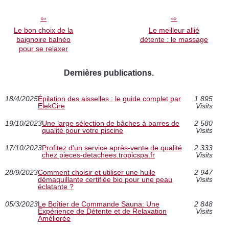
Le bon choix de la
Le meilleur allié
baignoire balnéo
détente : le massage
pour se relaxer
Dernières publications.
18/4/2025
Épilation des aisselles : le guide complet par
1 895
ElekCire
Visits
19/10/2023
Une large sélection de bâches à barres de
2 580
qualité pour votre piscine
Visits
17/10/2023
Profitez d'un service après-vente de qualité
2 333
chez pieces-detachees.tropicspa.fr
Visits
28/9/2023
Comment choisir et utiliser une huile
2 947
démaquillante certifiée bio pour une peau
Visits
éclatante ?
05/3/2023
Le Boîtier de Commande Sauna: Une
2 848
Expérience de Détente et de Relaxation
Visits
Améliorée