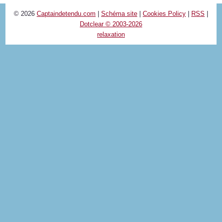
© 2026
Captaindetendu.com
|
Schéma site
|
Cookies Policy
|
RSS
|
Dotclear © 2003-2026
relaxation