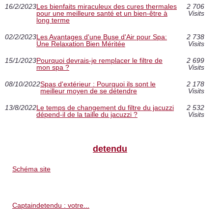
16/2/2023
Les bienfaits miraculeux des cures thermales
2 706
pour une meilleure santé et un bien-être à
Visits
long terme
02/2/2023
Les Avantages d'une Buse d'Air pour Spa:
2 738
Une Relaxation Bien Méritée
Visits
15/1/2023
Pourquoi devrais-je remplacer le filtre de
2 699
mon spa ?
Visits
08/10/2022
Spas d'extérieur : Pourquoi ils sont le
2 178
meilleur moyen de se détendre
Visits
13/8/2022
Le temps de changement du filtre du jacuzzi
2 532
dépend-il de la taille du jacuzzi ?
Visits
detendu
Schéma site
Captaindetendu : votre...