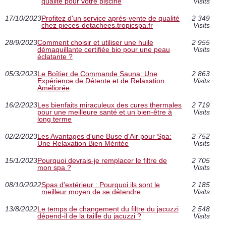
qualité pour votre piscine
Visits
17/10/2023
Profitez d'un service après-vente de qualité
2 349
chez pieces-detachees.tropicspa.fr
Visits
28/9/2023
Comment choisir et utiliser une huile
2 955
démaquillante certifiée bio pour une peau
Visits
éclatante ?
05/3/2023
Le Boîtier de Commande Sauna: Une
2 863
Expérience de Détente et de Relaxation
Visits
Améliorée
16/2/2023
Les bienfaits miraculeux des cures thermales
2 719
pour une meilleure santé et un bien-être à
Visits
long terme
02/2/2023
Les Avantages d'une Buse d'Air pour Spa:
2 752
Une Relaxation Bien Méritée
Visits
15/1/2023
Pourquoi devrais-je remplacer le filtre de
2 705
mon spa ?
Visits
08/10/2022
Spas d'extérieur : Pourquoi ils sont le
2 185
meilleur moyen de se détendre
Visits
13/8/2022
Le temps de changement du filtre du jacuzzi
2 548
dépend-il de la taille du jacuzzi ?
Visits