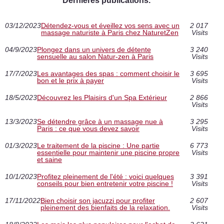
Dernières publications.
03/12/2023
Détendez-vous et éveillez vos sens avec un
2 017
massage naturiste à Paris chez NaturetZen
Visits
04/9/2023
Plongez dans un univers de détente
3 240
sensuelle au salon Natur-zen à Paris
Visits
17/7/2023
Les avantages des spas : comment choisir le
3 695
bon et le prix à payer
Visits
18/5/2023
Découvrez les Plaisirs d'un Spa Extérieur
2 866
Visits
13/3/2023
Se détendre grâce à un massage nue à
3 295
Paris : ce que vous devez savoir
Visits
01/3/2023
Le traitement de la piscine : Une partie
6 773
essentielle pour maintenir une piscine propre
Visits
et saine
10/1/2023
Profitez pleinement de l'été : voici quelques
3 391
conseils pour bien entretenir votre piscine !
Visits
17/11/2022
Bien choisir son jacuzzi pour profiter
2 607
pleinement des bienfaits de la relaxation.
Visits