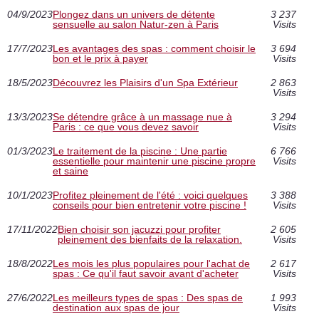
04/9/2023
Plongez dans un univers de détente
3 237
sensuelle au salon Natur-zen à Paris
Visits
17/7/2023
Les avantages des spas : comment choisir le
3 694
bon et le prix à payer
Visits
18/5/2023
Découvrez les Plaisirs d'un Spa Extérieur
2 863
Visits
13/3/2023
Se détendre grâce à un massage nue à
3 294
Paris : ce que vous devez savoir
Visits
01/3/2023
Le traitement de la piscine : Une partie
6 766
essentielle pour maintenir une piscine propre
Visits
et saine
10/1/2023
Profitez pleinement de l'été : voici quelques
3 388
conseils pour bien entretenir votre piscine !
Visits
17/11/2022
Bien choisir son jacuzzi pour profiter
2 605
pleinement des bienfaits de la relaxation.
Visits
18/8/2022
Les mois les plus populaires pour l'achat de
2 617
spas : Ce qu'il faut savoir avant d'acheter
Visits
27/6/2022
Les meilleurs types de spas : Des spas de
1 993
destination aux spas de jour
Visits