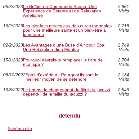
05/3/2023
Le Boîtier de Commande Sauna: Une
2 861
Expérience de Détente et de Relaxation
Visits
Améliorée
16/2/2023
Les bienfaits miraculeux des cures thermales
2 718
pour une meilleure santé et un bien-être à
Visits
long terme
02/2/2023
Les Avantages d'une Buse d'Air pour Spa:
2 749
Une Relaxation Bien Méritée
Visits
15/1/2023
Pourquoi devrais-je remplacer le filtre de
2 704
mon spa ?
Visits
08/10/2022
Spas d'extérieur : Pourquoi ils sont le
2 184
meilleur moyen de se détendre
Visits
13/8/2022
Le temps de changement du filtre du jacuzzi
2 546
dépend-il de la taille du jacuzzi ?
Visits
detendu
Schéma site