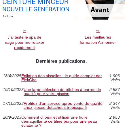
J'ai testé le spa de
Les meilleures
nage pour me relaxer
formation Alzheimer
rapidement
Dernières publications.
18/4/2025
Épilation des aisselles : le guide complet par
1 906
ElekCire
Visits
19/10/2023
Une large sélection de bâches à barres de
2 587
qualité pour votre piscine
Visits
17/10/2023
Profitez d'un service après-vente de qualité
2 347
chez pieces-detachees.tropicspa.fr
Visits
28/9/2023
Comment choisir et utiliser une huile
2 953
démaquillante certifiée bio pour une peau
Visits
éclatante ?