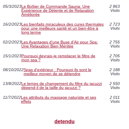
05/3/2023
Le Boîtier de Commande Sauna: Une
2 863
Expérience de Détente et de Relaxation
Visits
Améliorée
16/2/2023
Les bienfaits miraculeux des cures thermales
2 723
pour une meilleure santé et un bien-être à
Visits
long terme
02/2/2023
Les Avantages d'une Buse d'Air pour Spa:
2 755
Une Relaxation Bien Méritée
Visits
15/1/2023
Pourquoi devrais-je remplacer le filtre de
2 705
mon spa ?
Visits
08/10/2022
Spas d'extérieur : Pourquoi ils sont le
2 188
meilleur moyen de se détendre
Visits
13/8/2022
Le temps de changement du filtre du jacuzzi
2 550
dépend-il de la taille du jacuzzi ?
Visits
11/7/2022
Les attributs du massage naturiste et ses
2 011
effets
Visits
detendu