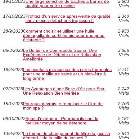
19/10/2023
Une large sélection de bâches à barres de
2 583
qualité pour votre piscine
Visits
17/10/2023
Profitez d'un service après-vente de qualité
2 340
chez pieces-detachees.tropicspa.fr
Visits
28/9/2023
Comment choisir et utiliser une huile
2 950
démaquillante certifiée bio pour une peau
Visits
éclatante ?
05/3/2023
Le Boîtier de Commande Sauna: Une
2 855
Expérience de Détente et de Relaxation
Visits
Améliorée
16/2/2023
Les bienfaits miraculeux des cures thermales
2 711
pour une meilleure santé et un bien-être à
Visits
long terme
02/2/2023
Les Avantages d'une Buse d'Air pour Spa:
2 742
Une Relaxation Bien Méritée
Visits
15/1/2023
Pourquoi devrais-je remplacer le filtre de
2 703
mon spa ?
Visits
08/10/2022
Spas d'extérieur : Pourquoi ils sont le
2 181
meilleur moyen de se détendre
Visits
13/8/2022
Le temps de changement du filtre du jacuzzi
2 540
dépend-il de la taille du jacuzzi ?
Visits