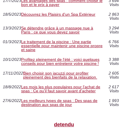
17/7/2023
Les avantages des spas : comment choisir le
3 694
bon et le prix à payer
Visits
18/5/2023
Découvrez les Plaisirs d'un Spa Extérieur
2 863
Visits
13/3/2023
Se détendre grâce à un massage nue à
3 294
Paris : ce que vous devez savoir
Visits
01/3/2023
Le traitement de la piscine : Une partie
6 766
essentielle pour maintenir une piscine propre
Visits
et saine
10/1/2023
Profitez pleinement de l'été : voici quelques
3 388
conseils pour bien entretenir votre piscine !
Visits
17/11/2022
Bien choisir son jacuzzi pour profiter
2 605
pleinement des bienfaits de la relaxation.
Visits
18/8/2022
Les mois les plus populaires pour l'achat de
2 617
spas : Ce qu'il faut savoir avant d'acheter
Visits
27/6/2022
Les meilleurs types de spas : Des spas de
1 993
destination aux spas de jour
Visits
detendu